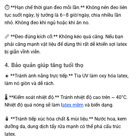
⏱️ **Hạn chế thời gian đeo mỗi lần.** Không nên đeo liên
tục suốt ngày; lý tưởng là 6–8 giờ/ngày, chia nhiều lần
nhỏ. Không đeo khi ngủ hoặc khi ăn no.
📏 **Đeo đúng kích cỡ.** Không kéo quá căng. Nếu bạn
phải căng mạnh vật liệu để dùng thì rất dễ khiến sợi latex
bị giãn vĩnh viễn.
4. Bảo quản giúp tăng tuổi thọ
☀️ **Tránh ánh nắng trực tiếp.** Tia UV làm oxy hóa latex,
làm nó giòn và dễ rách.
🌡️ **Kiểm soát nhiệt độ.** Tránh nhiệt độ cao trên ~ 40°C.
Nhiệt độ quá nóng sẽ làm l
atex mềm
và biến dạng.
🧴 **Tránh tiếp xúc hóa chất & mùi liệu.** Nước hoa, kem
dưỡng da, dung dịch tẩy rửa mạnh có thể phá cấu trúc
latex.