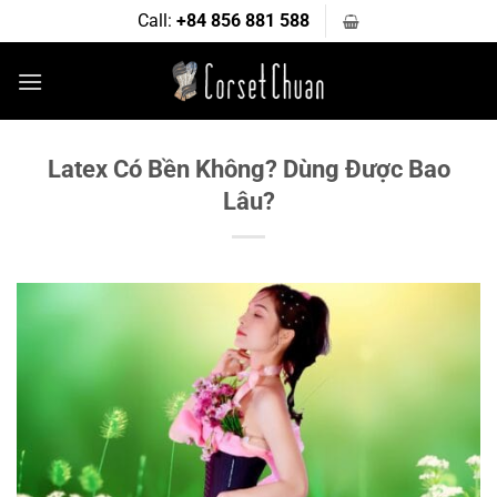
Bỏ
Call:
+84 856 881 588
qua
nội
dung
Latex Có Bền Không? Dùng Được Bao
Lâu?