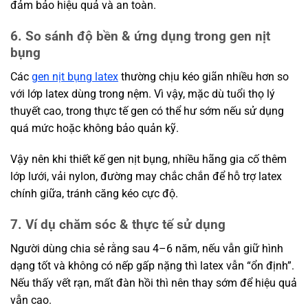
đảm bảo hiệu quả và an toàn.
6. So sánh độ bền & ứng dụng trong gen nịt
bụng
Các
gen nịt bụng latex
thường chịu kéo giãn nhiều hơn so
với lớp latex dùng trong nệm. Vì vậy, mặc dù tuổi thọ lý
thuyết cao, trong thực tế gen có thể hư sớm nếu sử dụng
quá mức hoặc không bảo quản kỹ.
Vậy nên khi thiết kế gen nịt bụng, nhiều hãng gia cố thêm
lớp lưới, vải nylon, đường may chắc chắn để hỗ trợ latex
chính giữa, tránh căng kéo cực độ.
7. Ví dụ chăm sóc & thực tế sử dụng
Người dùng chia sẻ rằng sau 4–6 năm, nếu vẫn giữ hình
dạng tốt và không có nếp gấp nặng thì latex vẫn “ổn định”.
Nếu thấy vết rạn, mất đàn hồi thì nên thay sớm để hiệu quả
vẫn cao.