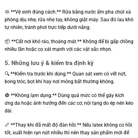
🧼 **Vệ sinh đúng cách.** Rửa bằng nước ấm pha chút xà
phòng dịu nhẹ, rửa nhẹ tay, không giặt máy. Sau đó lau khô
tự nhiên, tránh phơi trực tiếp dưới nắng.
📦 **Cất nơi khô ráo, thoáng mát.** Không để bị gấp chồng
nhiều lần hoặc cọ xát mạnh với các vật sắc nhọn.
5. Những lưu ý & kiểm tra định kỳ
🔍 **Kiểm tra trước khi dùng.** Quan sát xem có vết nứt,
bong tróc, bọt khí hay nơi mỏng bất thường không.
🚫 **Không lạm dụng.** Dùng quá mức có thể gây kích
ứng da hoặc ảnh hưởng đến các cơ, nội tạng do ép nén kéo
dài.
📏 **Thay khi đã mất độ đàn hồi.** Nếu latex không co hồi
tốt, xuất hiện rạn nứt nhiều thì nên thay sản phẩm mới để