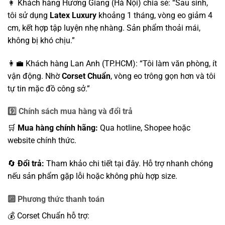
👩 Khách hàng Hương Giang (Hà Nội) chia sẻ: “Sau sinh,
tôi sử dụng
Latex Luxury
khoảng 1 tháng, vòng eo giảm 4
cm, kết hợp tập luyện nhẹ nhàng. Sản phẩm thoải mái,
không bị khó chịu.”
👩‍💼 Khách hàng Lan Anh (TP.HCM): “Tôi làm văn phòng, ít
vận động. Nhờ
Corset Chuẩn
, vòng eo trông gọn hơn và tôi
tự tin mặc đồ công sở.”
9️⃣ Chính sách mua hàng và đổi trả
🛒
Mua hàng chính hãng:
Qua hotline, Shopee hoặc
website chính thức.
🔄
Đổi trả:
Tham khảo chi tiết
tại đây.
Hỗ trợ nhanh chóng
nếu sản phẩm gặp lỗi hoặc không phù hợp size.
🔟 Phương thức thanh toán
💰 Corset Chuẩn hỗ trợ: