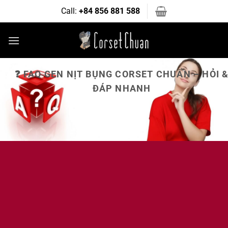
Bỏ
Call:
+84 856 881 588
qua
nội
dung
❓ FAQ GEN NỊT BỤNG CORSET CHUẨN – HỎI 
ĐÁP NHANH