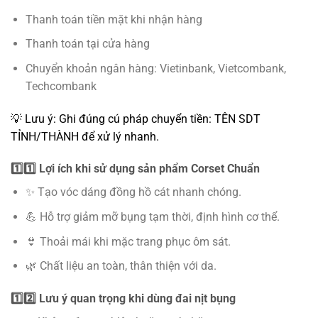
Thanh toán tiền mặt khi nhận hàng
Thanh toán tại cửa hàng
Chuyển khoản ngân hàng: Vietinbank, Vietcombank,
Techcombank
💡 Lưu ý: Ghi đúng cú pháp chuyển tiền: TÊN SDT
TỈNH/THÀNH để xử lý nhanh.
1️⃣1️⃣ Lợi ích khi sử dụng sản phẩm Corset Chuẩn
✨ Tạo vóc dáng đồng hồ cát nhanh chóng.
💪 Hỗ trợ giảm mỡ bụng tạm thời, định hình cơ thể.
👙 Thoải mái khi mặc trang phục ôm sát.
🌿 Chất liệu an toàn, thân thiện với da.
1️⃣2️⃣ Lưu ý quan trọng khi dùng đai nịt bụng