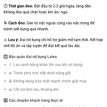
⏱️
Thời gian đeo:
Bắt đầu từ 2-3 giờ/ngày, tăng dần.
Không đeo quá chặt hoặc khi ăn/ ngủ.
🌀
Cách đeo:
Gen từ nấc ngoài cùng vào nấc trong để
tránh siết bụng quá nhanh.
⚠️
Lưu ý:
Đai nịt bụng chỉ hỗ trợ giảm mỡ tạm thời. Kết hợp
chế độ ăn và tập luyện để đạt kết quả lâu dài.
7️⃣ Bảo quản đai nịt bụng Latex
💧 Lau sạch bằng khăn ẩm sau khi sử dụng.
☀️ Tránh phơi trực tiếp dưới nắng gắt.
🧴 Không dùng hóa chất mạnh, tránh giặt máy.
🧺 Cất nơi khô ráo, thoáng khí.
8️⃣ Câu chuyện khách hàng thực tế