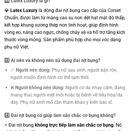
2️⃣ Latex Luxury là gì?
💎
Latex Luxury
là dòng đai nịt bụng cao cấp của Corset
Chuẩn, được làm từ màng cao su non dệt hạt mật độ thấp,
kết hợp khung xương thép non linh hoạt, giúp định hình
vòng eo, nâng cao ngực, chống chảy xệ và hỗ trợ tăng kích
thước vòng mông. Sản phẩm phù hợp cho mọi vóc dáng
phụ nữ Việt.
3️⃣ Ai nên và không nên sử dụng đai nịt bụng?
✅
Người nên dùng:
Phụ nữ sau sinh, người bận rộn,
người muốn định hình cơ thể tạm thời.
❌
Người không nên dùng:
Người có da nhạy cảm, đang
mang thai, người mệt mỏi hoặc bị bệnh về tiêu hóa/dạ
dày. Phụ nữ sinh mổ cần tham khảo ý kiến bác sĩ.
4️⃣ Đai nịt bụng có giúp làm săn chắc cơ bụng không?
⚡ Đai nịt bụng
không trực tiếp làm săn chắc cơ bụng
. Nó