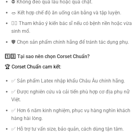
⛔ Không đeo quá lâu hoặc quá chặt.
🥗 Kết hợp chế độ ăn uống cân bằng và tập luyện.
👩‍⚕️ Tham khảo ý kiến bác sĩ nếu có bệnh nền hoặc vừa
sinh mổ.
🛡️ Chọn sản phẩm chính hãng để tránh tác dụng phụ.
1️⃣3️⃣ Tại sao nên chọn Corset Chuẩn?
🏆 Corset Chuẩn cam kết:
✅ Sản phẩm Latex nhập khẩu Châu Âu chính hãng.
✅ Được nghiên cứu và cải tiến phù hợp cơ địa phụ nữ
Việt.
✅ Hơn 6 năm kinh nghiệm, phục vụ hàng nghìn khách
hàng hài lòng.
✅ Hỗ trợ tư vấn size, bảo quản, cách dùng tận tâm.