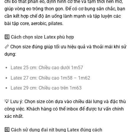
chỉ bó thắt phần eo, định hình cơ thể và tạm thời nén mỡ,
giúp vòng eo trông thon gọn. Để có cơ bụng săn chắc, bạn
cần kết hợp chế độ ăn uống lành mạnh và tập luyện các
bài tập core, aerobic, pilates.
5️⃣ Cách chọn size Latex phù hợp
📏 Chọn size đúng giúp tối ưu hiệu quả và thoải mái khi sử
dụng:
Latex 25 cm: Chiều cao dưới 1m57
Latex 27 cm: Chiều cao 1m58 – 1m62
Latex 29 cm: Chiều cao trên 1m63
💡 Lưu ý: Chọn size còn dựa vào chiều dài lưng và đặc thù
công việc. Khách hàng có thể inbox để được tư vấn chính
xác nhất.
6️⃣ Cách sử dụng đai nịt bụng Latex đúng cách