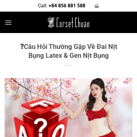
Bỏ
Call:
+84 856 881 588
qua
nội
dung
❓Câu Hỏi Thường Gặp Về Đai Nịt
Bụng Latex & Gen Nịt Bụng