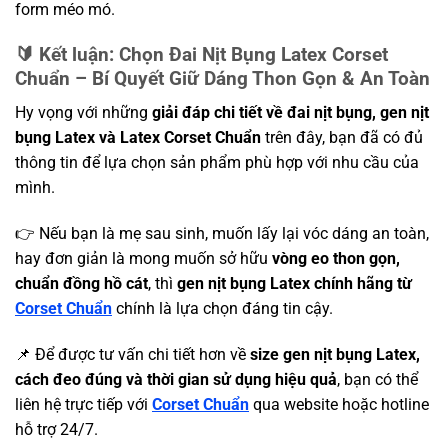
form méo mó.
🔰 Kết luận: Chọn Đai Nịt Bụng Latex Corset
Chuẩn – Bí Quyết Giữ Dáng Thon Gọn & An Toàn
Hy vọng với những
giải đáp chi tiết về đai nịt bụng, gen nịt
bụng Latex và Latex Corset Chuẩn
trên đây, bạn đã có đủ
thông tin để lựa chọn sản phẩm phù hợp với nhu cầu của
mình.
👉 Nếu bạn là mẹ sau sinh, muốn lấy lại vóc dáng an toàn,
hay đơn giản là mong muốn sở hữu
vòng eo thon gọn,
chuẩn đồng hồ cát
, thì
gen nịt bụng Latex chính hãng từ
Corset Chuẩn
chính là lựa chọn đáng tin cậy.
📌 Để được tư vấn chi tiết hơn về
size gen nịt bụng Latex,
cách đeo đúng và thời gian sử dụng hiệu quả
, bạn có thể
liên hệ trực tiếp với
Corset Chuẩn
qua website hoặc hotline
hỗ trợ 24/7.