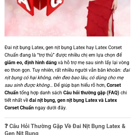
Đai nịt bụng Latex, gen nịt bụng Latex hay Latex Corset
Chuẩn đang là “trợ thủ” được nhiều chị em lựa chọn để
giảm eo, định hình dáng
và hỗ trợ mẹ sau sinh lấy lại vòng
eo thon gọn. Tuy nhiên, rất nhiều người vẫn băn khoăn:
đai
nịt bụng có hại không, nên đeo bao lâu, có dùng cho mẹ
sau sinh được không…
Để giúp bạn hiểu rõ hơn,
Corset
Chuẩn
tổng hợp danh sách
Câu hỏi thường gặp (FAQ)
chi
tiết nhất về
đai nịt bụng, gen nịt bụng Latex và Latex
Corset Chuẩn
ngay dưới đây.
❓ Câu Hỏi Thường Gặp Về Đai Nịt Bụng Latex &
Gen Nịt Bụng