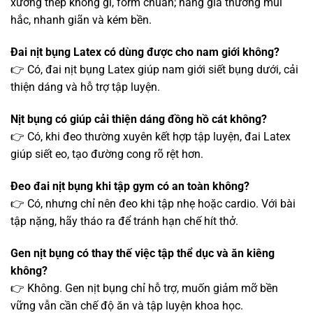
xương thép không gỉ, form chuẩn; hàng giả thường mùi
hắc, nhanh giãn và kém bền.
Đai nịt bụng Latex có dùng được cho nam giới không?
👉 Có, đai nịt bụng Latex giúp nam giới siết bụng dưới, cải
thiện dáng và hỗ trợ tập luyện.
Nịt bụng có giúp cải thiện dáng đồng hồ cát không?
👉 Có, khi đeo thường xuyên kết hợp tập luyện, đai Latex
giúp siết eo, tạo đường cong rõ rệt hơn.
Đeo đai nịt bụng khi tập gym có an toàn không?
👉 Có, nhưng chỉ nên đeo khi tập nhẹ hoặc cardio. Với bài
tập nặng, hãy tháo ra để tránh hạn chế hít thở.
Gen nịt bụng có thay thế việc tập thể dục và ăn kiêng
không?
👉 Không. Gen nịt bụng chỉ hỗ trợ, muốn giảm mỡ bền
vững vẫn cần chế độ ăn và tập luyện khoa học.