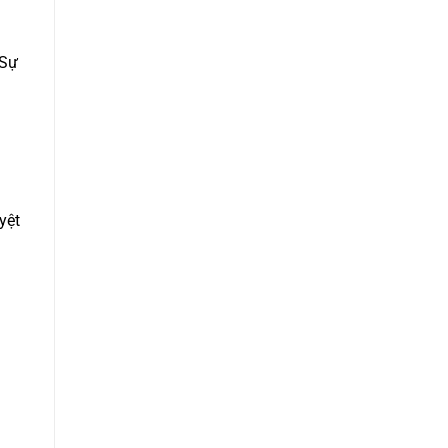
 Sự
yệt