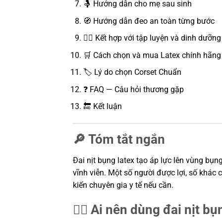
🤱 Hướng dẫn cho mẹ sau sinh
🧭 Hướng dẫn đeo an toàn từng bước
🏃‍♀️ Kết hợp với tập luyện và dinh dưỡng
🛒 Cách chọn và mua Latex chính hãng
🏷️ Lý do chọn Corset Chuẩn
❓ FAQ — Câu hỏi thương gặp
🔚 Kết luận
🔎 Tóm tắt ngắn
Đai nịt bụng latex tạo áp lực lên vùng bụ
vĩnh viễn. Một số người được lợi, số khác 
kiến chuyên gia y tế nếu cần.
👩‍⚕️ Ai nên dùng đai nịt b