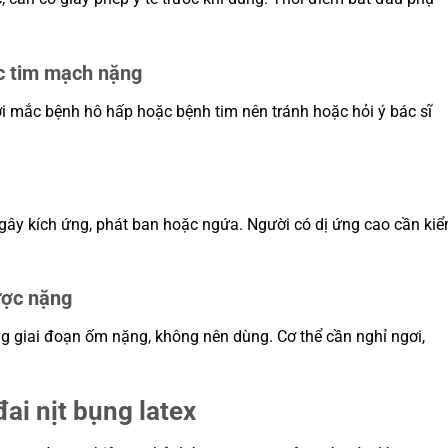
ặc tim mạch nặng
ời mắc bệnh hô hấp hoặc bệnh tim nên tránh hoặc hỏi ý bác sĩ
 gây kích ứng, phát ban hoặc ngứa. Người có dị ứng cao cần ki
ược nặng
ng giai đoạn ốm nặng, không nên dùng. Cơ thể cần nghỉ ngơi,
ai nịt bụng latex