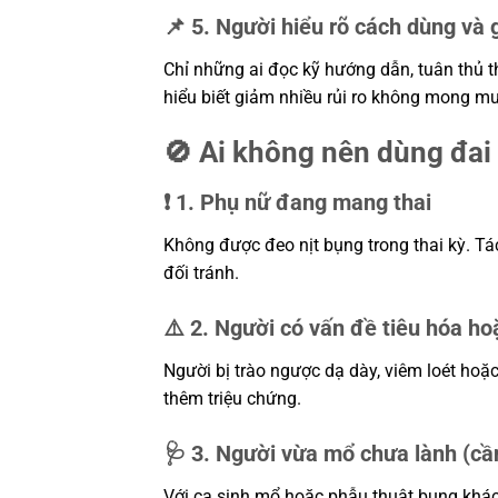
📌 5. Người hiểu rõ cách dùng và 
Chỉ những ai đọc kỹ hướng dẫn, tuân thủ t
hiểu biết giảm nhiều rủi ro không mong m
🚫 Ai không nên dùng đai 
❗ 1. Phụ nữ đang mang thai
Không được đeo nịt bụng trong thai kỳ. Tá
đối tránh.
⚠️ 2. Người có vấn đề tiêu hóa ho
Người bị trào ngược dạ dày, viêm loét hoặc
thêm triệu chứng.
🩺 3. Người vừa mổ chưa lành (cần
Với ca sinh mổ hoặc phẫu thuật bụng khác,