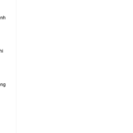
anh
hi
ông