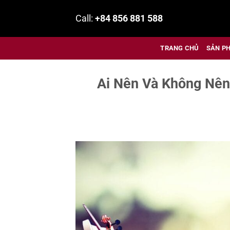
Bỏ
Call:
+84 856 881 588
qua
nội
dung
TRANG CHỦ
SẢN P
Ai Nên Và Không Nên