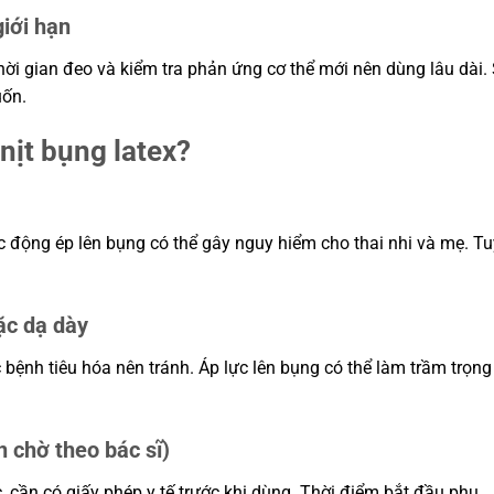
giới hạn
hời gian đeo và kiểm tra phản ứng cơ thể mới nên dùng lâu dài.
uốn.
nịt bụng latex?
c động ép lên bụng có thể gây nguy hiểm cho thai nhi và mẹ. Tu
ặc dạ dày
 bệnh tiêu hóa nên tránh. Áp lực lên bụng có thể làm trầm trọng
 chờ theo bác sĩ)
 cần có giấy phép y tế trước khi dùng. Thời điểm bắt đầu phụ