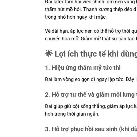
Đai latex làm hai việc chính: ôm nén vùng 
thấm hút mồ hôi. Thanh xương thép dẻo đị
trông nhỏ hơn ngay khi mặc.
Về dài hạn, áp lực nén có thể hỗ trợ thói
chuyển hóa mỡ. Giảm mỡ thật sự cần tạo t
🌟 Lợi ích thực tế khi dù
1. Hiệu ứng thẩm mỹ tức thì
Đai làm vòng eo gọn đi ngay lập tức. Đây là
2. Hỗ trợ tư thế và giảm mỏi lưng
Đai giúp giữ cột sống thẳng, giảm áp lực l
hơn trong thời gian ngắn.
3. Hỗ trợ phục hồi sau sinh (khi 