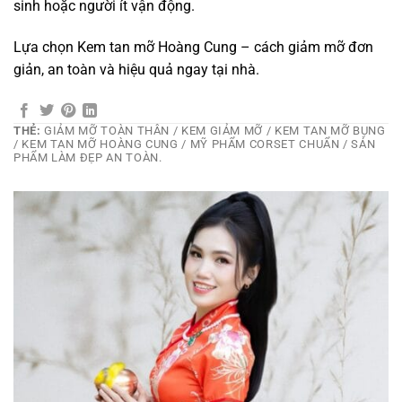
sinh hoặc người ít vận động.
Lựa chọn Kem tan mỡ Hoàng Cung – cách giảm mỡ đơn
giản, an toàn và hiệu quả ngay tại nhà.
THẺ:
GIẢM MỠ TOÀN THÂN / KEM GIẢM MỠ / KEM TAN MỠ BỤNG
/ KEM TAN MỠ HOÀNG CUNG / MỸ PHẨM CORSET CHUẨN / SẢN
PHẨM LÀM ĐẸP AN TOÀN.