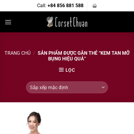
Bỏ
Call:
+84 856 881 588
qua
nội
dung
TRANG CHỦ
/
SẢN PHẨM ĐƯỢC GẮN THẺ “KEM TAN MỠ
BỤNG HIỆU QUẢ”
LỌC