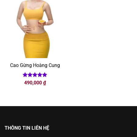
Cao Gừng Hoàng Cung
Được xếp
490,000
₫
hạng
5
5
sao
THÔNG TIN LIÊN HỆ