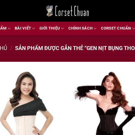
HẨM
BÀI VIẾT
GIỚI THIỆU
CHÍNH SÁCH
CORSET CHUẨN
CHỦ
/
SẢN PHẨM ĐƯỢC GẮN THẺ “GEN NỊT BỤNG THO