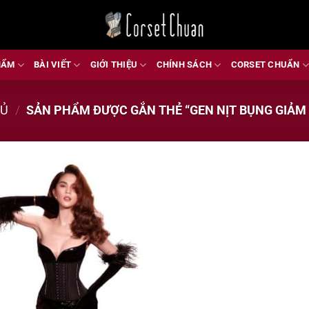
HẨM
BÀI VIẾT
GIỚI THIỆU
CHÍNH SÁCH
CORSET CHUẨN
HỦ
/
SẢN PHẨM ĐƯỢC GẮN THẺ “GEN NỊT BỤNG GIẢM