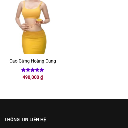
Cao Gừng Hoàng Cung
Được xếp
490,000
₫
hạng
5
5
sao
THÔNG TIN LIÊN HỆ