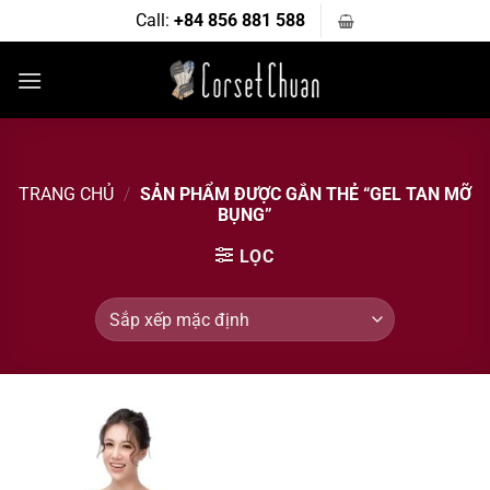
Bỏ
Call:
+84 856 881 588
qua
nội
dung
TRANG CHỦ
/
SẢN PHẨM ĐƯỢC GẮN THẺ “GEL TAN MỠ
BỤNG”
LỌC