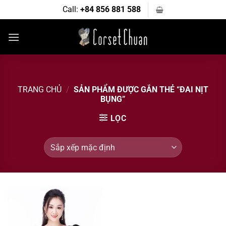
Bỏ
Call:
+84 856 881 588
qua
nội
dung
TRANG CHỦ
/
SẢN PHẨM ĐƯỢC GẮN THẺ “ĐAI NỊT
BỤNG”
LỌC