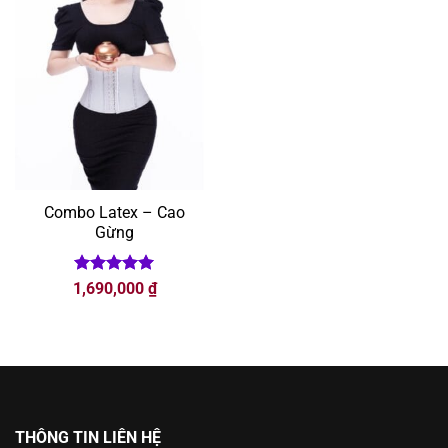
Combo Latex – Cao
Gừng
Được xếp
1,690,000
₫
hạng
5
5
sao
THÔNG TIN LIÊN HỆ