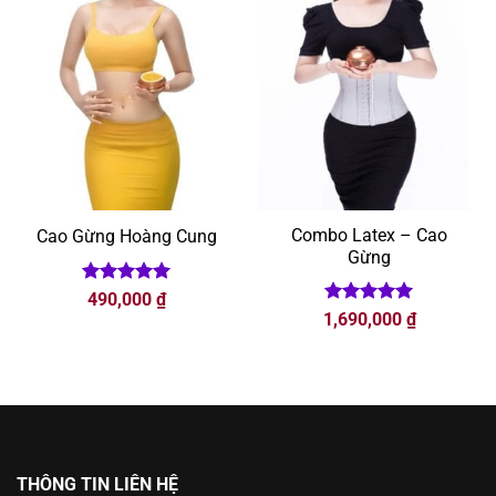
Combo Latex – Cao
Cao Gừng Hoàng Cung
Gừng
Được xếp
490,000
₫
hạng
5
5
Được xếp
1,690,000
₫
sao
hạng
5
5
sao
THÔNG TIN LIÊN HỆ