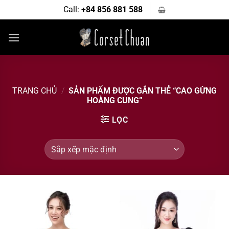
Bỏ
Call:
+84 856 881 588
qua
nội
dung
TRANG CHỦ
/
SẢN PHẨM ĐƯỢC GẮN THẺ “CAO GỪNG
HOÀNG CUNG”
LỌC