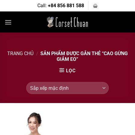
Bỏ
Call:
+84 856 881 588
qua
nội
dung
TRANG CHỦ
/
SẢN PHẨM ĐƯỢC GẮN THẺ “CAO GỪNG
GIẢM EO”
LỌC