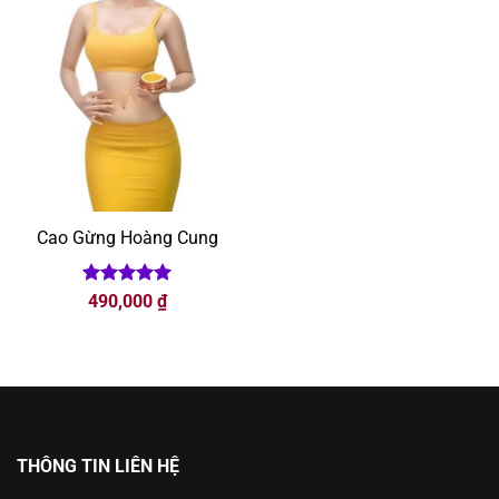
Cao Gừng Hoàng Cung
Được xếp
490,000
₫
hạng
5
5
sao
THÔNG TIN LIÊN HỆ